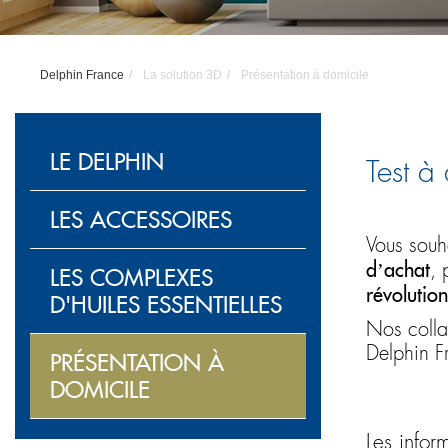
Delphin France
La solution 3D
Présentation à domicile
Navigation
solution
LE DELPHIN
Test à
3D
LES ACCESSOIRES
Vous souh
d’achat
, 
LES COMPLEXES
révolutio
D'HUILES ESSENTIELLES
Nos collab
Delphin F
PRÉSENTATION À
DOMICILE
Les infor