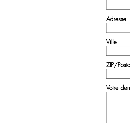
Adresse
Adresse
Ville
ZIP/Post
Votre de