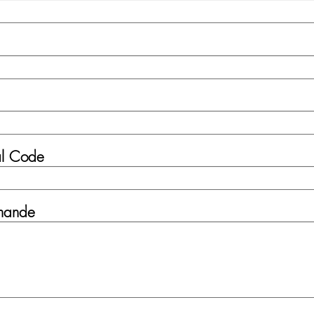
al Code
mande