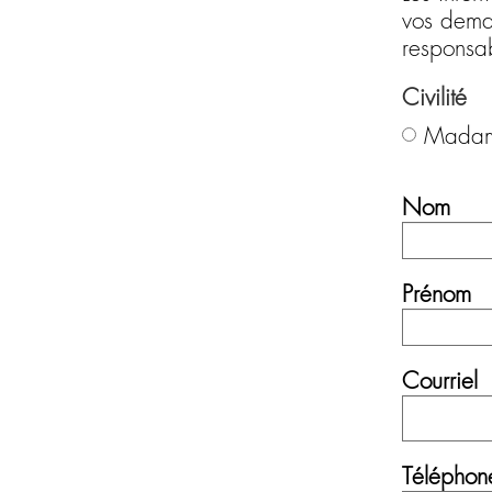
vos deman
responsab
Civilité
Mada
Nom
Prénom
Courriel
Téléphon