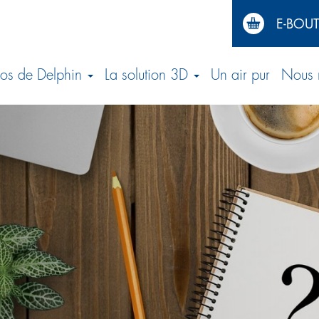
E-BOU
gation
ipale
os de Delphin
La solution 3D
Un air pur
Nous 