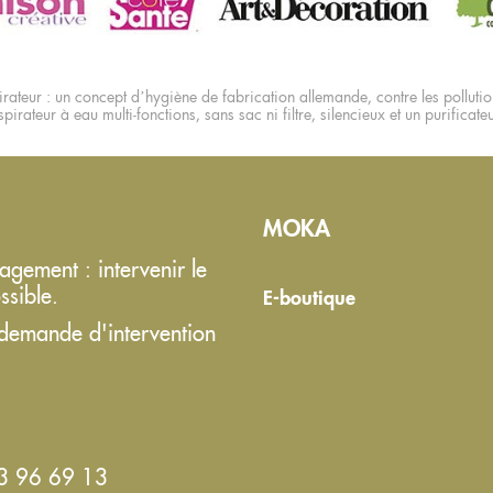
rateur : un concept d’hygiène de fabrication allemande, contre les pollution
pirateur à eau multi-fonctions, sans sac ni filtre, silencieux et un purificate
MOKA
gement : intervenir le
ssible.
E-boutique
 demande d'intervention
83 96 69 13