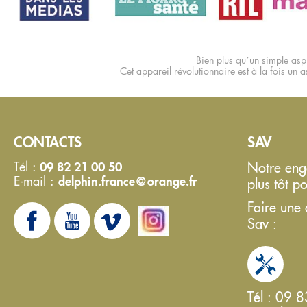
Bien plus qu’un simple aspi
Cet appareil révolutionnaire est à la fois un as
CONTACTS
SAV
Tél :
09 82 21 00 50
Notre enga
E-mail :
delphin.france@orange.fr
plus tôt po
Faire une
Sav :
Tél : 09 