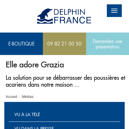
Panneau de gestion des cookies
Aller
au
Toggl
contenu
navig
principal
Demandez une
E-BOUTIQUE
09 82 21 00 50
présentation
Elle adore Grazia
La solution pour se débarrasser des poussières et
acariens dans notre maison ...
Accueil
Médias
Navigation
médias
VU À LA TÉLÉ
VU DANS LA PRESSE