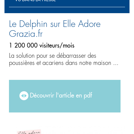
Le Delphin sur Elle Adore
Colonne
1
Grazia.fr
1 200 000 visiteurs/mois
La solution pour se débarrasser des
poussières et acariens dans notre maison ...
Découvrir l'article en pdf
Colonne