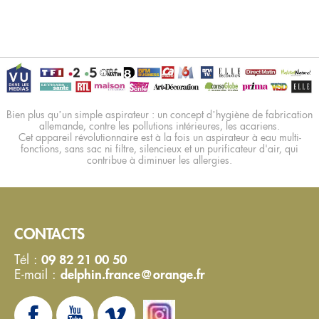
Bien plus qu’un simple aspirateur : un concept d’hygiène de fabrication
allemande, contre les pollutions intérieures, les acariens.
Cet appareil révolutionnaire est à la fois un aspirateur à eau multi-
fonctions, sans sac ni filtre, silencieux et un purificateur d'air, qui
contribue à diminuer les allergies.
CONTACTS
Tél :
09 82 21 00 50
E-mail :
delphin.france@orange.fr