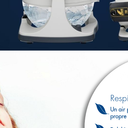
Resp
Un air 
propre