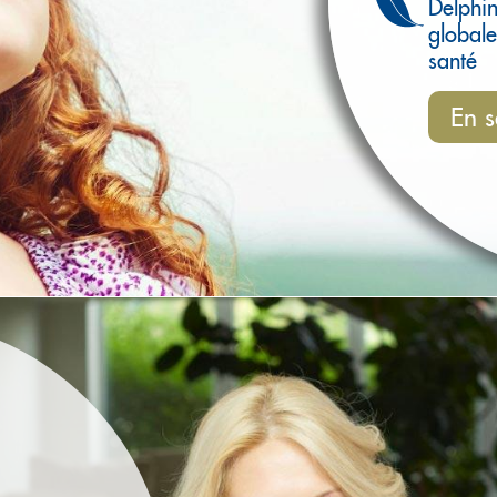
Delphi
globale
santé
En s