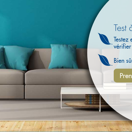
Test 
Testez 
vérifie
Bien sû
Pren