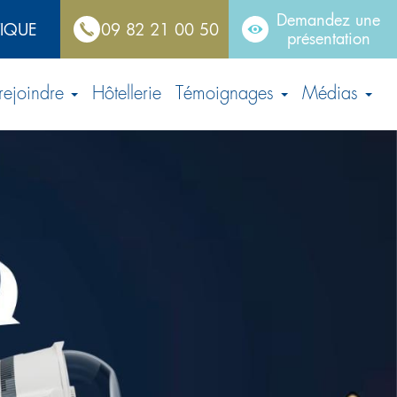
Demandez une
TIQUE
09 82 21 00 50
présentation
rejoindre
Hôtellerie
Témoignages
Médias